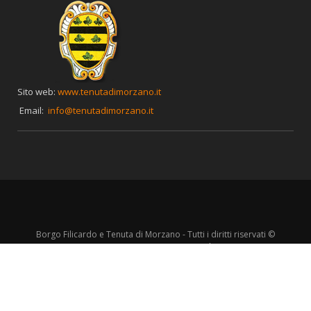
Sito web:
www.tenutadimorzano.it
Email:
info@tenutadimorzano.it
Borgo Filicardo e Tenuta di Morzano - Tutti i diritti riservati ©
P. Iva 05451000482 --
Privacy Policy
>
Fatto da:
Studio MP - Hotel Marketing